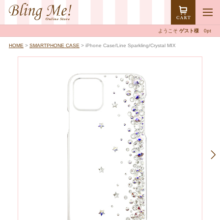
ようこそ
ゲスト様
0pt
HOME
>
SMARTPHONE CASE
> iPhone Case/Line Sparkling/Crystal MIX