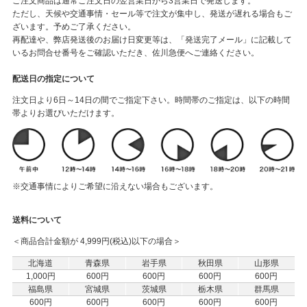
ご注文商品は通常ご注文日の翌営業日から3営業日で発送します。
ただし、天候や交通事情・セール等で注文が集中し、発送が遅れる場合もご
ざいます。予めご了承ください。
再配達や、弊店発送後のお届け日変更等は、「発送完了メール」に記載して
いるお問合せ番号をご確認いただき、佐川急便へご連絡ください。
配送日の指定について
注文日より6日～14日の間でご指定下さい。時間帯のご指定は、以下の時間
帯よりお選びいただけます。
※交通事情によりご希望に沿えない場合もございます。
送料について
＜商品合計金額が 4,999円(税込)以下の場合＞
北海道
青森県
岩手県
秋田県
山形県
1,000円
600円
600円
600円
600円
福島県
宮城県
茨城県
栃木県
群馬県
600円
600円
600円
600円
600円