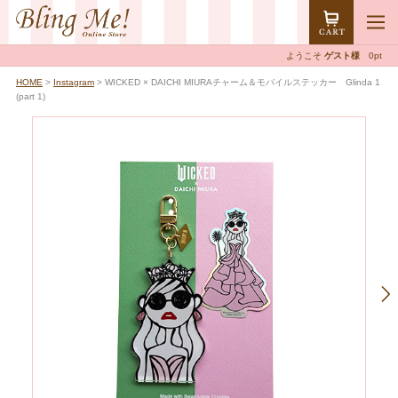
ようこそ
ゲスト様
0pt
HOME
>
Instagram
> WICKED × DAICHI MIURAチャーム＆モバイルステッカー Glinda 1
(part 1)