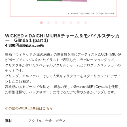
WICKED × DAICHI MIURAチャーム＆モバイルステッカ
ー Glinda 1 (part 1)
4,800円
(消費税込:5,280円)
映画『ウィキッド 永遠の約束』の世界観を現代アーティストDAICHI MIURA
がポップでエッジの効いたイラストで表現したコラボレーショングッズ。
クリスタルが付いたスペシャルアクリルチャームとホログラムステッカーの
セットです。
グリンダ、エルファバ、そして人気キャラクターをスタイリッシュにデザイ
ンした全12種類。
高級感のあるゴールド金具 と、輝きの美しいSwarovski(R) Crystalsを使用し
た特別仕様で、バッグやポーチに付けるだけで華やかさがアップします。
その他のWICKED商品はこちら
素材
アクリル、合金、ガラス