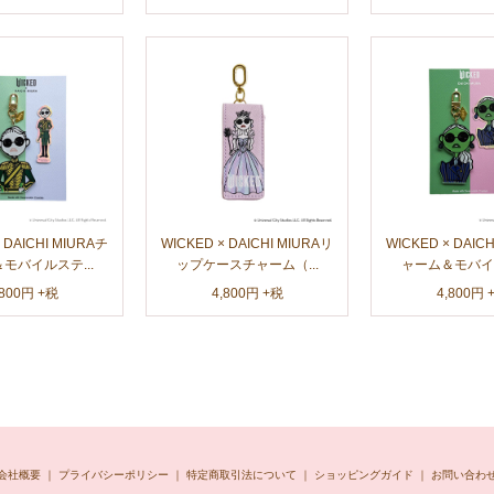
 DAICHI MIURAチ
WICKED × DAICHI MIURAリ
WICKED × DAIC
モバイルステ...
ップケースチャーム（...
ャーム＆モバイル
,800円 +税
4,800円 +税
4,800円 
会社概要
｜
プライバシーポリシー
｜
特定商取引法について
｜
ショッピングガイド
｜
お問い合わ