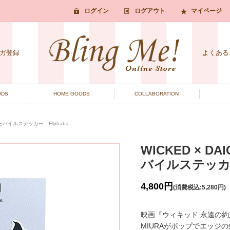
ログイン
ログアウト
マイページ
ガ登録
よくある
ODS
HOME GOODS
COLLABORATION
ム＆モバイルステッカー Elphaba
WICKED × D
バイルステッカー
4,800円
(消費税込:5,280円)
映画『ウィキッド 永遠の約
MIURAがポップでエッジ