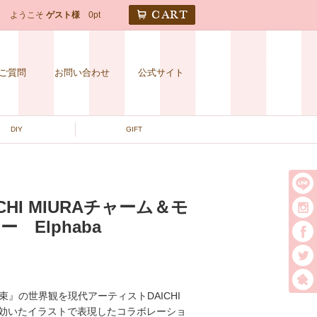
CART
ようこそ
ゲスト様
0pt
ご質問
お問い合わせ
公式サイト
DIY
GIFT
AICHI MIURAチャーム＆モ
 Elphaba
t
束』の世界観を現代アーティストDAICHI
の効いたイラストで表現したコラボレーショ