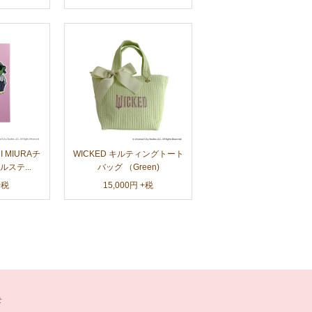
HI MIURAチ
WICKED キルティングトート
ステ...
バッグ （Green)
+税
15,000円 +税
せ