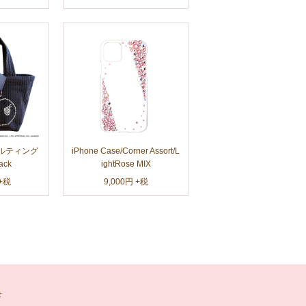
キルティング
iPhone Case/Corner Assort/L
ack
ightRose MIX
 +税
9,000円 +税
せ