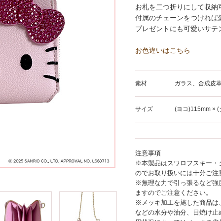
お札を二つ折りにして収納
付属のチェーンをつければ
プレゼントにも可愛いサテ
お色違いはこちら
素材
ガラス、合成皮
サイズ
(ヨコ)115mm × 
注意事項
※本製品はスワロフスキー・
のでお取り扱いには十分ご注
※無理な力で引っ張るなど強
ますのでご注意ください。
※メッキ加工を施した商品は
などの水分や油分、日焼け止