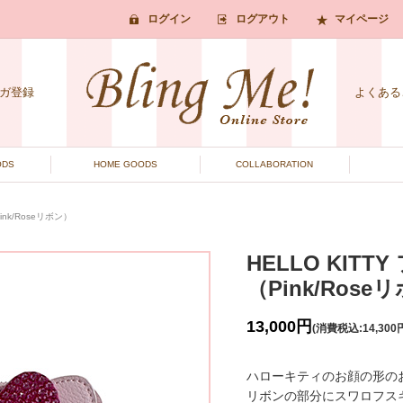
ログイン
ログアウト
マイページ
ガ登録
よくある
ODS
HOME GOODS
COLLABORATION
ink/Roseリボン）
HELLO KIT
（Pink/Rose
13,000円
(消費税込:14,300
ハローキティのお顔の形の
リボンの部分にスワロフス