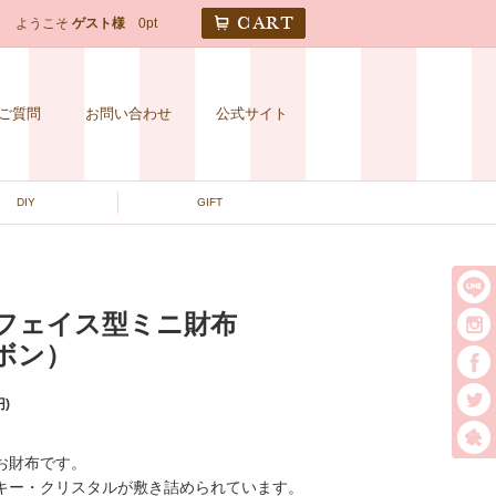
CART
ようこそ
ゲスト様
0pt
ご質問
お問い合わせ
公式サイト
DIY
GIFT
TY フェイス型ミニ財布
リボン）
t
円)
お財布です。
キー・クリスタルが敷き詰められています。