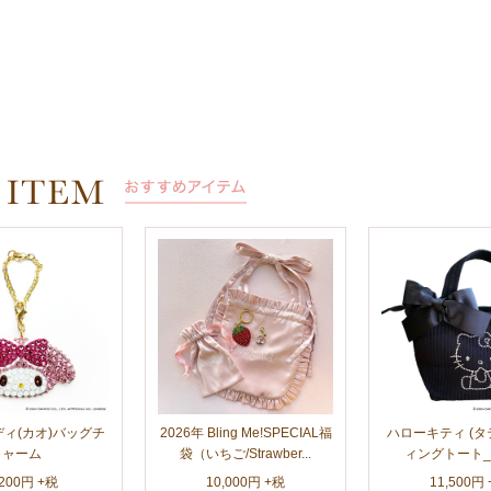
ィ(カオ)バッグチ
2026年 Bling Me!SPECIAL福
ハローキティ (
ャーム
袋（いちご/Strawber...
ィングトート_Bla
,200円 +税
10,000円 +税
11,500円