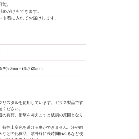
可能。
斜めがけもできます。
ン巾着に入れてお届けします。
革
(タテ)90mm × (厚さ)25mm
クリスタルを使用しています。ガラス製品です
意ください。
度の負荷、衝撃を与えますと破損の原因となり
、特性上変色を避ける事ができません。汗や雨
めなどの化粧品、紫外線に長時間触れるなど使