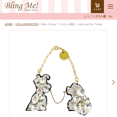
ようこそ
ゲスト様
0pt
HOME
>
COLLABORATION
> Bijou Charm/『わんわん物語』Lady and the Tramp