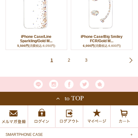
iPhone Case/Line
iPhone Case/Big Smiley
Sparkling/Gold M...
FCR/Gold M...
5,500円
(消費税込:6,050円)
6,000円
(消費税込:6,600円)
1
2
3
>
SMARTPHONE CASE