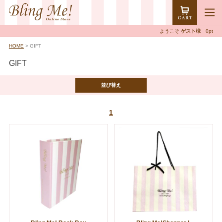
ようこそ
ゲスト様
0pt
HOME
> GIFT
GIFT
並び替え
1