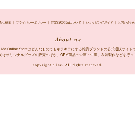
会社概要
｜
プライバシーポリシー
｜
特定商取引法について
｜
ショッピングガイド
｜
お問い合わ
ing Me!Online Storeはどんなものでもキラキラにする雑貨ブランドの公式通販サイト
 Me!ではオリジナルグッズの販売のほか、OEM商品の企画・生産、衣装製作などを行