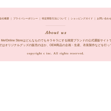
会社概要
｜
プライバシーポリシー
｜
特定商取引法について
｜
ショッピングガイド
｜
お問い合わ
ing Me!Online Storeはどんなものでもキラキラにする雑貨ブランドの公式通販サイト
 Me!ではオリジナルグッズの販売のほか、OEM商品の企画・生産、衣装製作などを行