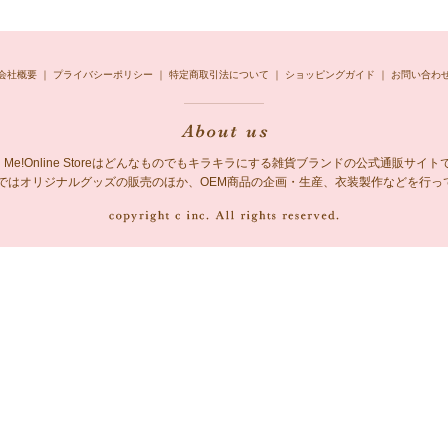
会社概要
｜
プライバシーポリシー
｜
特定商取引法について
｜
ショッピングガイド
｜
お問い合わ
ing Me!Online Storeはどんなものでもキラキラにする雑貨ブランドの公式通販サイト
 Me!ではオリジナルグッズの販売のほか、OEM商品の企画・生産、衣装製作などを行