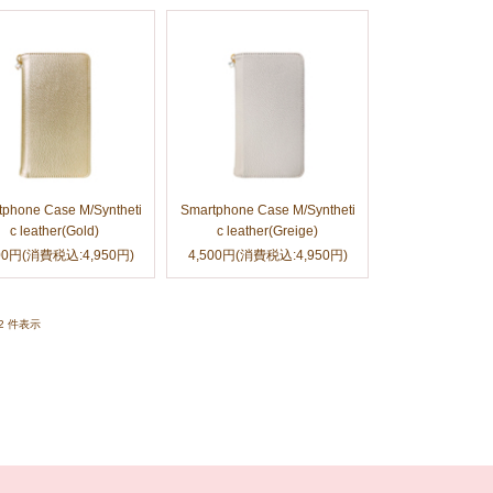
tphone Case M/Syntheti
Smartphone Case M/Syntheti
c leather(Gold)
c leather(Greige)
00円
(消費税込:4,950円)
4,500円
(消費税込:4,950円)
1-2 件表示